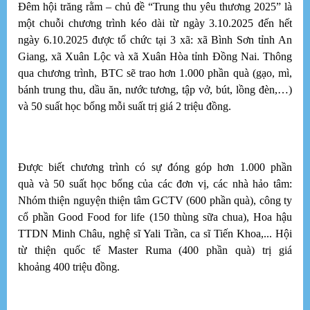
H
Đêm hội trăng rằm – chủ đề “Trung thu yêu thương 2025” là
C
một chuỗi chương trình kéo dài từ ngày 3.10.2025 đến hết
ngày 6.10.2025 được tổ chức tại 3 xã: xã Bình Sơn tỉnh An
Giang, xã Xuân Lộc và xã Xuân Hòa tỉnh Đồng Nai. Thông
T
qua chương trình, BTC sẽ trao hơn 1.000 phần quà (gạo, mì,
Lý
kh
bánh trung thu, dầu ăn, nước tương, tập vở, bút, lồng đèn,…)
dắ
và 50 suất học bổng mỗi suất trị giá 2 triệu đồng.
do
X
D
Được biết chương trình có sự đóng góp hơn 1.000 phần
quà và 50 suất học bổng của các đơn vị, các nhà hảo tâm:
Nhóm thiện nguyện thiện tâm GCTV (600 phần quà), công ty
cổ phần Good Food for life (150 thùng sữa chua), Hoa hậu
TTDN Minh Châu, nghệ sĩ Yali Trần, ca sĩ Tiến Khoa,... Hội
từ thiện quốc tế Master Ruma (400 phần quà) trị giá
khoảng 400 triệu đồng.