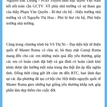
Nguyễn Đắc Lượng – PGĐ Truyền hình trực tuyến Việt Nam
áo
kết nối toàn cầu GCTV .Về phía nhà trường có sự tham gia
T
Bê
của thầy Phạm Văn Quyền - Bí thư chi bộ - Hiệu trưởng nhà
th
trường và cô Nguyễn Thị Hoa - Phó bí thư chi bộ, Phó hiệu
nh
trưởng nhà trường.
ch
X
D
Cũng trong chương trình bà Võ Thị Ni – Đại diện hội từ thiện
GC
quốc tế Master Ruma có chia sẻ, bà thay mặt Guruji Ruma
“T
mang đến cho các em những món quà đầy yêu thương, giúp
cá
các em có hoàn cảnh đặt biệt và gia đình có hoàn cảnh khó
k
khăn được tận hưởng một mùa trung thu thật ấm áp đầy nghĩa
tình. Đồng thời cũng gửi lời cảm ơn đến BTC, ban lãnh đạo
tại các địa phương đã tạo cơ hội cho Hội thiện nguyện quốc tế
Master Ruma gieo những hạt giống yêu thương khắp nơi, góp
T
phần làm đẹp thêm cho cuộc đời.
"T
ch
th
bi