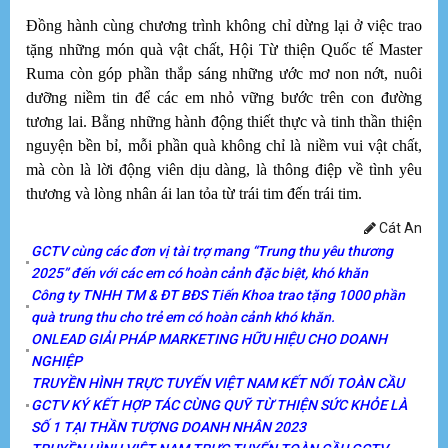
Đồng hành cùng chương trình không chỉ dừng lại ở việc trao
tặng những món quà vật chất, Hội Từ thiện Quốc tế Master
Ruma còn góp phần thắp sáng những ước mơ non nớt, nuôi
dưỡng niềm tin để các em nhỏ vững bước trên con đường
tương lai. Bằng những hành động thiết thực và tinh thần thiện
nguyện bền bỉ, mỗi phần quà không chỉ là niềm vui vật chất,
mà còn là lời động viên dịu dàng, là thông điệp về tình yêu
thương và lòng nhân ái lan tỏa từ trái tim đến trái tim.
Cát An
GCTV cùng các đơn vị tài trợ mang “Trung thu yêu thương
2025” đến với các em có hoàn cảnh đặc biệt, khó khăn
Công ty TNHH TM & ĐT BĐS Tiến Khoa trao tặng 1000 phần
quà trung thu cho trẻ em có hoàn cảnh khó khăn.
ONLEAD GIẢI PHÁP MARKETING HỮU HIỆU CHO DOANH
NGHIỆP
TRUYỀN HÌNH TRỰC TUYẾN VIỆT NAM KẾT NỐI TOÀN CẦU
GCTV KÝ KẾT HỢP TÁC CÙNG QUỸ TỪ THIỆN SỨC KHỎE LÀ
SỐ 1 TẠI THẦN TƯỢNG DOANH NHÂN 2023