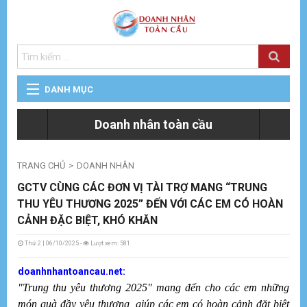
DANH MỤC
C
Doanh nhân toàn cầu
KINH TẾ THỊ TRƯỜNG
Hộ
Lễ
TRANG CHỦ
DOANH NHÂN
DOANH NHÂN
GCTV CÙNG CÁC ĐƠN VỊ TÀI TRỢ MANG “TRUNG
THU YÊU THƯƠNG 2025” ĐẾN VỚI CÁC EM CÓ HOÀN
T
THƯƠNG HIỆU
CẢNH ĐẶC BIỆT, KHÓ KHĂN
Sá
4.
Thứ 2 | 06/10/2025 -
Lượt xem: 581
tổ
SHOWBIZ
và
m
doanhnhantoancau.net:
cô
"Trung thu yêu thương 2025" mang đến cho các em những
No
CÔNG NGHỆ
X
món quà đầy yêu thương, giúp các em có hoàn cảnh đặt biệt