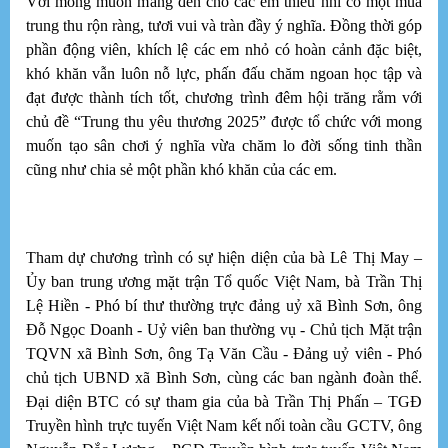
Với mong muốn mang đến cho các em thiếu nhi có một mùa
cô
trung thu rộn ràng, tươi vui và tràn đầy ý nghĩa. Đồng thời góp
phần động viên, khích lệ các em nhỏ có hoàn cảnh đặc biệt,
khó khăn vẫn luôn nỗ lực, phấn đấu chăm ngoan học tập và
đạt được thành tích tốt, chương trình đêm hội trăng rằm với
T
chủ đề “Trung thu yêu thương 2025” được tổ chức với mong
Cô
đã
muốn tạo sân chơi ý nghĩa vừa chăm lo đời sống tinh thần
th
cũng như chia sẻ một phần khó khăn của các em.
De
lá
đư
tr
hi
Tham dự chương trình có sự hiện diện của bà Lê Thị May –
m
X
Ủy ban trung ương mặt trận Tổ quốc Việt Nam, bà Trần Thị
Lệ Hiền - Phó bí thư thường trực đảng uỷ xã Bình Sơn, ông
Â
Đỗ Ngọc Doanh - Uỷ viên ban thường vụ - Chủ tịch Mặt trận
Ca
TQVN xã Bình Sơn, ông Tạ Văn Cầu - Đảng uỷ viên - Phó
mớ
chủ tịch UBND xã Bình Sơn, cùng các ban ngành đoàn thể.
T
Đại diện BTC có sự tham gia của bà Trần Thị Phấn – TGĐ
i
Truyền hình trực tuyến Việt Nam kết nối toàn cầu GCTV, ông