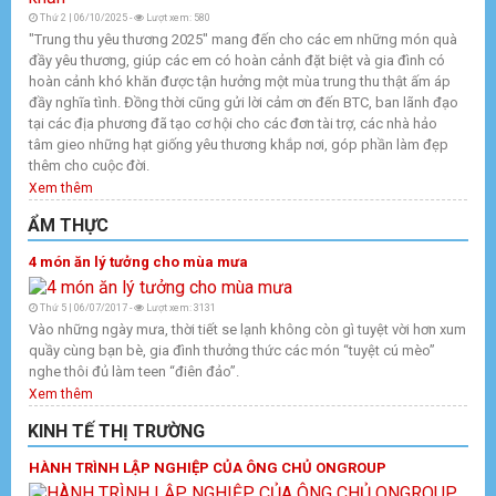
Thứ 2 | 06/10/2025 -
Lượt xem: 580
"Trung thu yêu thương 2025" mang đến cho các em những món quà
đầy yêu thương, giúp các em có hoàn cảnh đặt biệt và gia đình có
hoàn cảnh khó khăn được tận hưởng một mùa trung thu thật ấm áp
đầy nghĩa tình. Đồng thời cũng gửi lời cảm ơn đến BTC, ban lãnh đạo
tại các địa phương đã tạo cơ hội cho các đơn tài trợ, các nhà hảo
tâm gieo những hạt giống yêu thương khắp nơi, góp phần làm đẹp
thêm cho cuộc đời.
Xem thêm
ẨM THỰC
4 món ăn lý tưởng cho mùa mưa
Thứ 5 | 06/07/2017 -
Lượt xem: 3131
Vào những ngày mưa, thời tiết se lạnh không còn gì tuyệt vời hơn xum
quầy cùng bạn bè, gia đình thưởng thức các món “tuyệt cú mèo”
nghe thôi đủ làm teen “điên đảo”.
Xem thêm
KINH TẾ THỊ TRƯỜNG
HÀNH TRÌNH LẬP NGHIỆP CỦA ÔNG CHỦ ONGROUP