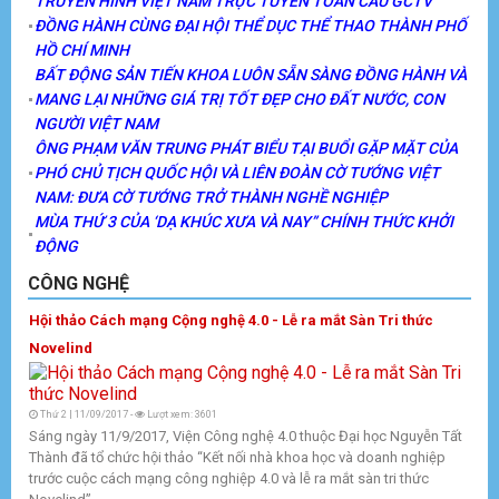
TRUYỀN HÌNH VIỆT NAM TRỰC TUYẾN TOÀN CẦU GCTV
ĐỒNG HÀNH CÙNG ĐẠI HỘI THỂ DỤC THỂ THAO THÀNH PHỐ
HỒ CHÍ MINH
BẤT ĐỘNG SẢN TIẾN KHOA LUÔN SẴN SÀNG ĐỒNG HÀNH VÀ
MANG LẠI NHỮNG GIÁ TRỊ TỐT ĐẸP CHO ĐẤT NƯỚC, CON
NGƯỜI VIỆT NAM
ÔNG PHẠM VĂN TRUNG PHÁT BIỂU TẠI BUỔI GẶP MẶT CỦA
PHÓ CHỦ TỊCH QUỐC HỘI VÀ LIÊN ĐOÀN CỜ TƯỚNG VIỆT
NAM: ĐƯA CỜ TƯỚNG TRỞ THÀNH NGHỀ NGHIỆP
MÙA THỨ 3 CỦA ‘DẠ KHÚC XƯA VÀ NAY” CHÍNH THỨC KHỞI
ĐỘNG
CÔNG NGHỆ
Hội thảo Cách mạng Cộng nghệ 4.0 - Lễ ra mắt Sàn Tri thức
Novelind
Thứ 2 | 11/09/2017 -
Lượt xem: 3601
Sáng ngày 11/9/2017, Viện Công nghệ 4.0 thuộc Đại học Nguyễn Tất
Thành đã tổ chức hội thảo “Kết nối nhà khoa học và doanh nghiệp
trước cuộc cách mạng công nghiệp 4.0 và lễ ra mắt sàn tri thức