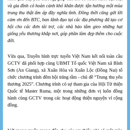
và gia đình có hoàn cảnh khó khăn được tận hưởng một mùa
S
trung thu thật ấm áp đầy nghĩa tình. Đồng thời cũng gửi lời
DU LỊCH
“
cảm ơn đến BTC, ban lãnh đạo tại các địa phương đã tạo cơ
C
hội cho các đơn tài trợ, các nhà hảo tâm gieo những hạt
giống yêu thương khắp nơi, góp phần làm đẹp thêm cho cuộc
ẨM THỰC
đời.
T
Mỗ
ma
ÂM NHẠC
Vừa qua, Truyền hình trực tuyến Việt Nam kết nối toàn cầu
gi
GCTV đã phối hợp cùng UBMT Tổ quốc Việt Nam xã Bình
MC
Ho
Sơn (An Giang), xã Xuân Hòa và Xuân Lộc (Đồng Nai) tổ
qu
chức chương trình đêm hội trăng rằm - chủ đề “Trung thu yêu
vì
thương 2025”. Chương trình có sự tham gia của Hội Từ thiện
có
Quốc tế Master Ruma, một trong những đơn vị luôn đồng
ng
tr
hành cùng GCTV trong các hoạt động thiện nguyện vì cộng
X
đồng.
T
Cô
ma