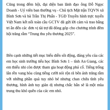
đư
Cũng trong đêm hội, đại diện ban lãnh đạo ông Đỗ Ngọc
ấm
Doanh - Uỷ viên ban thường vụ - Chủ tịch Mặt trận TQVN xã
gử
tạ
Bình Sơn và bà Trần Thị Phấn - TGĐ Truyền hình trực tuyến
cá
Việt Nam kết nối toàn cầu GCTV đã gửi lời cảm và trao bằng
nh
tri ân đến các đơn vị tài trợ đã đóng góp cho chương trình đêm
gó
hội trăng rằm “Trung thu yêu thương 2025”.
X
Ẩ
4 
Bên cạnh những tiết mục biểu diễn sôi động, đáng yêu của các
em học sinh trường tiểu học Bình Sơn 1 – tỉnh An Giang, các
T
em thiếu nhi còn được tham gia hoạt động phá cổ. Tiếng trống
Và
lân rền vang hòa cùng tiếng cười nói rộn rã bên ánh trăng rằm
kh
với những phần quà tuy nhỏ bé nhưng chan chứa tình yêu
cù
mó
thương, hình ảnh tuy giản dị nhưng chắc hẳn sẽ là một mùa
te
trung thu khó quên của các em nhỏ.
X
K