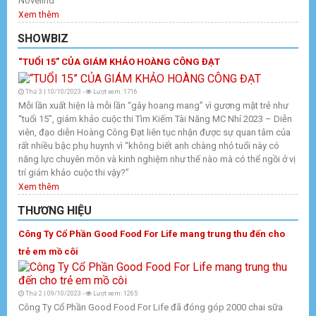
Novelind”
Xem thêm
SHOWBIZ
“TUỔI 15” CỦA GIÁM KHẢO HOÀNG CÔNG ĐẠT
Thứ 3 | 10/10/2023 -
Lượt xem: 1716
Mỗi lần xuất hiện là mỗi lần “gây hoang mang” vì gương mặt trẻ như
“tuổi 15”, giám khảo cuộc thi Tìm Kiếm Tài Năng MC Nhí 2023 – Diễn
viên, đạo diễn Hoàng Công Đạt liên tục nhận được sự quan tâm của
rất nhiều bậc phụ huynh vì “không biết anh chàng nhỏ tuổi này có
năng lực chuyên môn và kinh nghiệm như thế nào mà có thể ngồi ở vị
trí giám khảo cuộc thi vậy?”
Xem thêm
THƯƠNG HIỆU
Công Ty Cổ Phần Good Food For Life mang trung thu đến cho
trẻ em mồ côi
Thứ 2 | 09/10/2023 -
Lượt xem: 1265
Công Ty Cổ Phần Good Food For Life đã đóng góp 2000 chai sữa